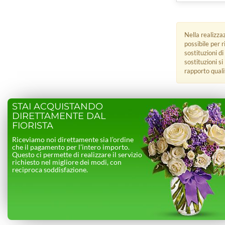
Nella realizza
possibile per 
sostituzioni di
sostituzioni s
rapporto quali
STAI ACQUISTANDO
DIRETTAMENTE DAL
FIORISTA
Riceviamo noi direttamente sia l’ordine
che il pagamento per l’intero importo.
Questo ci permette di realizzare il servizio
richiesto nel migliore dei modi, con
reciproca soddisfazione.