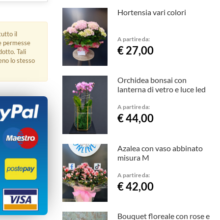
Hortensia vari colori
utto il
A partire da:
ue permesse
€ 27,00
dotto. Tali
eno lo stesso
Orchidea bonsai con
lanterna di vetro e luce led
A partire da:
€ 44,00
Azalea con vaso abbinato
misura M
A partire da:
€ 42,00
Bouquet floreale con rose e