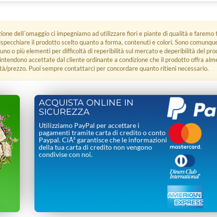
zione dell´omaggio ci impegniamo ad utilizzare fiori e piante di qualità e faremo t
rispecchiare il prodotto scelto quanto a forma, contenuti e colori. Sono comunq
 uno o più elementi per difficoltà di reperibilità sul mercato e deperibilità del pro
i intendono accettate dal cliente ordinante a condizione che il prodotto offra alm
tà/prezzo. Puoi sempre contattarci per concordare quanto ritieni necessario.
ACQUISTA ONLINE IN
SICUREZZA
Utilizziamo PayPal per accettare i
pagamenti tramite carta di credito o conto
Paypal. CiÃ² garantisce che le informazioni
della tua carta di credito non vengono
condivise con noi.