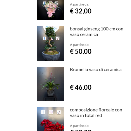
A partire da:
€ 32,00
bonsai ginseng 100 cm con
vaso ceramica
A partire da:
€ 50,00
Bromelia vaso di ceramica
€ 46,00
composizione floreale con
vaso in total red
A partire da: