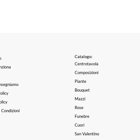
Catalogo:
o
Centrotavola
nziona
Composizioni
Piante
nsegniamo
Bouquet
olicy
Organizzare un matrimonio da
Mazzi
licy
può! Grazie a Giovanni per la
Rose
onalità e disponibilità! Tutto i
 Condizioni
nostri desideri…
Funebre
Ettore Paco
|
una setti
Cuori
San Valentino