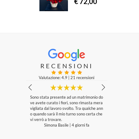
€ 72,00
RECENSIONI
Valutazione: 4.9
|
21 recensioni
ll’estero? Si
Sono stata presente ad un matrimonio do
Servizio eccelle
 sua professi
ve avete curato i fiori, sono rimasta mera
mite wathsapp.
n linea con i
vigliata dal lavoro svolto. Tra qualche ann
cita come pens
o quando sarà il mio turno sono certa che
ni esigenza e co
mana fa
vi verrò a trovare.
nte.
Simona Basile
|
4 giorni fa
Andrea Gr